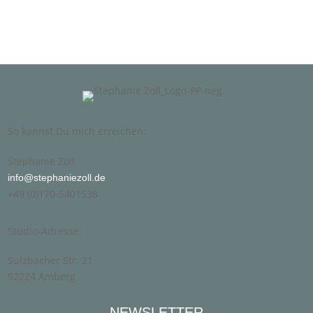
So kannst Du mich erreichen:
Stephanie Zoll
info@stephaniezoll.de
+49 (0)170-5401538
Studio-Adresse:
Sulzbacher Str. 21
92224 Amberg
NEWSLETTER